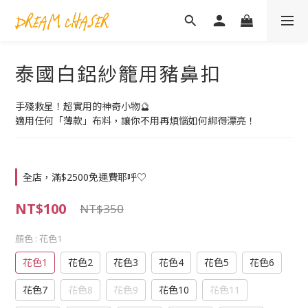
泰國白鋁紗籠用豬鼻扣
手殘救星！超實用的神奇小物🔮
適用任何「薄款」布料，讓你不用再煩惱如何綁得漂亮！
全店，滿$2500免運費耶呼♡
NT$100
NT$350
顏色
: 花色1
花色1
花色2
花色3
花色4
花色5
花色6
花色7
花色8
花色9
花色10
花色11